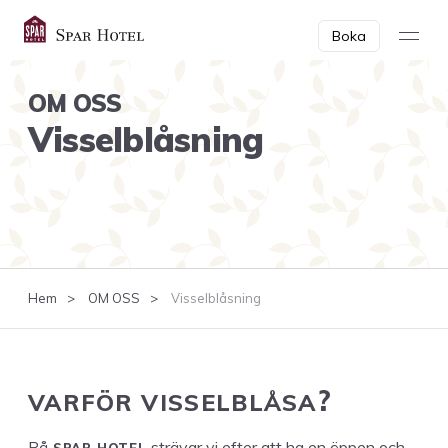
Boka
OM OSS
Vis­sel­blås­ning
Hem
OM OSS
Visselblåsning
VAR­FÖR
VISSELBLÅSA
?
SPAR
HOTEL
På
strä­var vi efter att ha en öppen och