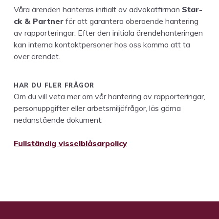
Våra ären­den hanteras ini­tialt av advokat­fir­man
Star­
ck
&
Part­ner
för att garan­tera oberoende hanter­ing
av rap­por­teringar. Efter den ini­tiala ären­de­hanterin­gen
kan inter­na kon­tak­t­per­son­er hos oss kom­ma att ta
över ärendet.
HAR
DU
FLER
FRÅ­GOR
Om du vill veta mer om vår hanter­ing av rap­por­teringar,
per­son­uppgifter eller arbetsmiljöfrå­gor, läs gär­na
nedanstående doku­ment:
Full­ständig visselblåsarpolicy