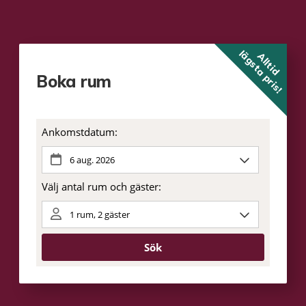
lägsta pris!
Alltid
Boka rum