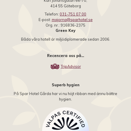
Karl Johansgatan 66-70,
414 55 Göteborg
Telefon:
031-751 07 00
E-post:
majorna@sparhotel.se
Org. nr.: 916836-2375
Green Key
Båda våra hotell är miljödiplomerade sedan 2006.
Recencera oss på…
TripAdvisor
Superb hygien
På Spar Hotel Gårda har vi nu höjt ribban med ännu bättre
hygien.