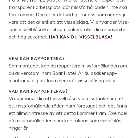
trans­par­ent arbet­splats, där miss­förhål­lan­den inte ska
förekom­ma. Där­för är det vik­tigt för oss som arbets­gi­
vare att det är enkelt att vis­sel­blåsa. Vi använ­der Viss­
lans vis­sel­blåsarkanal som säk­er­ställer din anonymitet
HÄR
KAN
DU
VISSELBLÅSA
och hög säk­er­het.
!
VEM
KAN
RAP­PORTERA
?
Sam­man­taget kan du rap­portera miss­förhål­lan­den om
du är verk­sam inom Spar Hotel. Är du osäk­er upp­
muntrar vi dig att läsa mer i vår visselblåsarpolicy.
VAD
KAN
RAP­PORTERAS
?
Vi upp­ma­nar dig att vis­sel­blåsa vid mis­stanke om att
ett miss­förhål­lande råder inom före­taget och det finns
ett allmän­in­tresse av att det­ta kom­mer fram. Exem­pel
på miss­förhål­lan­den som kan räk­nas som vis­sel­blås­
ningar är: