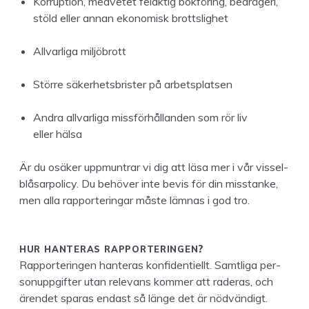
Kor­rup­tion, med­vetet felak­tig bok­föring, bedrägeri,
stöld eller annan ekonomisk brottslighet
All­varli­ga miljöbrott
Större säk­er­hets­bris­ter på arbetsplatsen
Andra all­varli­ga miss­förhål­lan­den som rör liv
eller hälsa
Är du osäk­er upp­muntrar vi dig att läsa mer i vår vis­sel­
blåsar­pol­i­cy. Du behöver inte bevis för din mis­stanke,
men alla rap­por­teringar måste läm­nas i god tro.
HUR
HANTERAS
RAP­POR­TERIN­GEN
?
Rap­por­terin­gen hanteras kon­fi­den­tiellt. Samtli­ga per­
son­uppgifter utan rel­e­vans kom­mer att raderas, och
ären­det sparas endast så länge det är nödvändigt.