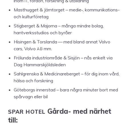
IT
inom
, for­don, forskn­ing
&
utbildning
Mas­thugget
&
Järn­tor­get – medie‑, kom­mu­nika­tions-
och kulturföretag
Stig­ber­get
&
Major­na – mån­ga min­dre bolag,
hantverksstu­dios och byråer
Hisin­gen
&
Tors­lan­da — med bland annat Vol­vo
AB
cars, Vol­vo
mm.
Frölun­da indus­tri­om­råde
&
Sisjön – nås enkelt via
Dag Hammarskjöldsleden
Sahlgren­s­ka
&
Med­i­c­inare­ber­get – för dig inom vård,
häl­sa och forskning
Göte­borgs inner­stad – bara några minut­er bort med
spår­vagn eller bil
SPAR
HOTEL
Går­da- med närhet
till: