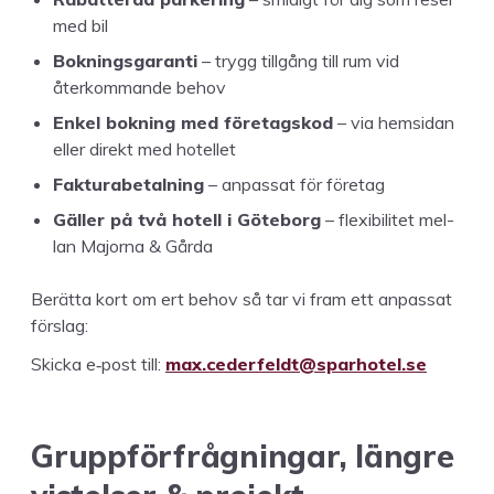
med bil
Bokn­ings­garan­ti
– trygg till­gång till rum vid
återkom­mande behov
Enkel bokn­ing med före­tagskod
– via hem­si­dan
eller direkt med hotellet
Fak­tura­betal­ning
– anpas­sat för företag
Gäller på två hotell i Göte­borg
– flex­i­bilitet mel­
lan Major­na
&
Gårda
Berät­ta kort om ert behov så tar vi fram ett anpas­sat
förslag:
Skic­ka e‑post till:
max.​cederfeldt@​sparhotel.​se
Gruppför­frågningar, län­gre