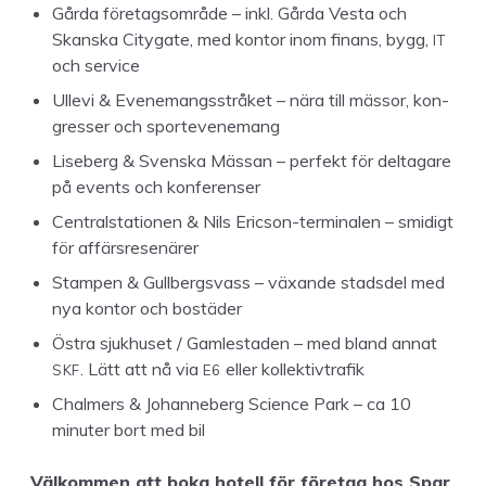
Går­da före­tag­som­råde – inkl. Går­da Ves­ta och
IT
Skan­s­ka City­gate, med kon­tor inom finans, bygg,
och service
Ulle­vi
&
Even­e­mangsstråket – nära till mäs­sor, kon­
gress­er och sportevenemang
Lise­berg
&
Sven­s­ka Mäs­san – per­fekt för delt­a­gare
på events och konferenser
Cen­tral­sta­tio­nen
&
Nils Eric­son-ter­mi­nalen – smidigt
för affärsresenärer
Stam­p­en
&
Gull­bergsvass – växande stads­del med
nya kon­tor och bostäder
Östra sjukhuset / Gam­lestaden – med bland annat
SKF
E
6
. Lätt att nå via
eller kollektivtrafik
Chalmers
&
Johan­neberg Sci­ence Park – ca
10
minut­er bort med bil
Välkom­men att boka hotell för före­tag hos Spar