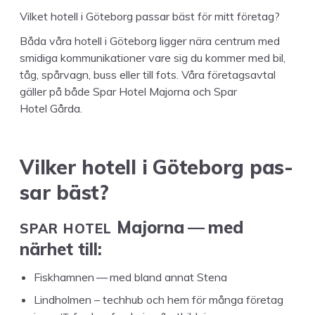
Vilket hotell i Göte­borg pas­sar bäst för mitt företag?
Båda våra hotell i Göte­borg lig­ger nära cen­trum med
smidi­ga kom­mu­nika­tion­er vare sig du kom­mer med bil,
tåg, spår­vagn, buss eller till fots. Våra före­tagsav­tal
gäller på både Spar Hotel Major­na och Spar
Hotel Gårda.
Vilk­er hotell i Göte­borg pas­
sar bäst?
SPAR
HOTEL
Major­na — med
närhet till:
Fiskham­nen — med bland annat Stena
Lind­hol­men – tech­hub och hem för mån­ga före­tag