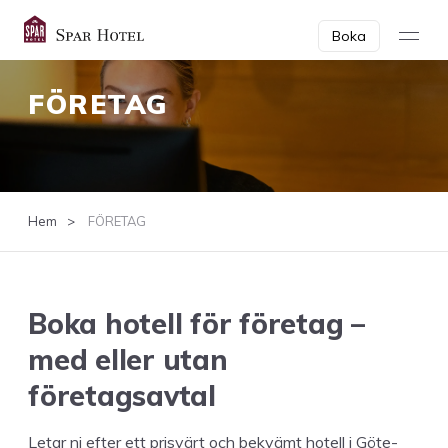
Boka
FÖRE­TAG
Hem
FÖRETAG
Boka hotell för före­tag –
med eller utan
företagsavtal
Letar ni efter ett prisvärt och bekvämt hotell i Göte­