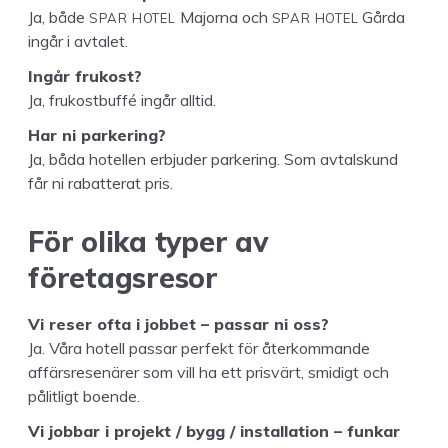
SPAR
HOTEL
SPAR
HOTEL
Ja, både
Major­na och
Går­da
ingår i avtalet.
Ingår frukost?
Ja, frukost­buf­fé ingår alltid.
Har ni parkering?
Ja, båda hotellen erb­jud­er park­er­ing. Som avtal­skund
får ni rabat­ter­at pris.
För oli­ka typer av
företagsresor
Vi reser ofta i job­bet – pas­sar ni oss?
Ja. Våra hotell pas­sar per­fekt för återkom­mande
affärsre­senär­er som vill ha ett prisvärt, smidigt och
pål­itligt boende.
Vi job­bar i pro­jekt / bygg / instal­la­tion – funkar