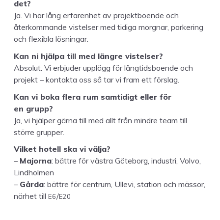
det?
Ja. Vi har lång erfaren­het av pro­jek­t­boende och
återkom­mande vis­telser med tidi­ga morgnar, park­er­ing
och flex­i­bla lösningar.
Kan ni hjäl­pa till med län­gre vistelser?
Abso­lut. Vi erb­jud­er upplägg för långtids­boende och
pro­jekt – kon­tak­ta oss så tar vi fram ett förslag.
Kan vi boka flera rum sam­tidigt eller för
en grupp?
Ja, vi hjälper gär­na till med allt från min­dre team till
större grupper.
Vilket hotell ska vi välja?
–
Major­na
: bät­tre för väs­tra Göte­borg, indus­tri, Vol­vo,
Lindholmen
–
Går­da
: bät­tre för cen­trum, Ulle­vi, sta­tion och mäs­sor,
E
6
E
20
närhet till
/