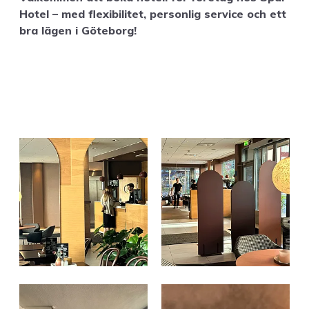
Hotel – med flex­i­bilitet, per­son­lig ser­vice och ett
bra lägen i Göteborg!