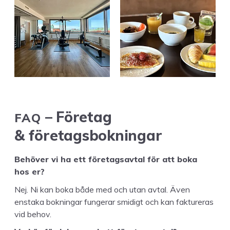
FAQ
– Före­tag
&
företagsbokningar
Behöver vi ha ett före­tagsav­tal för att boka
hos er?
Nej. Ni kan boka både med och utan avtal. Även
ensta­ka bokningar funger­ar smidigt och kan fak­tur­eras
vid behov.