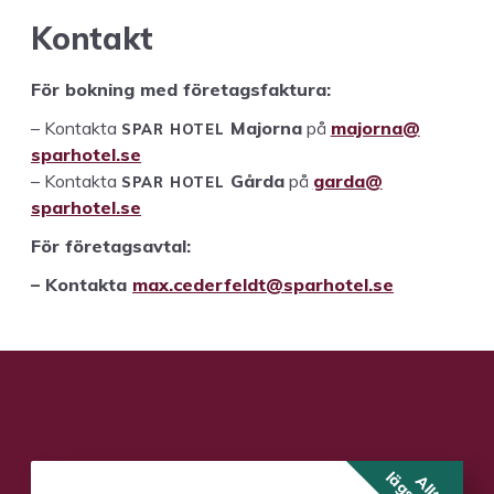
Kon­takt
För bokn­ing med företagsfaktura:
SPAR
HOTEL
– Kon­tak­ta
Major­na
på
majorna@​
sparhotel.​se
SPAR
HOTEL
– Kon­tak­ta
Går­da
på
garda@​
sparhotel.​se
För före­tagsav­tal:
– Kon­tak­ta
max.​cederfeldt@​sparhotel.​se
Alltid