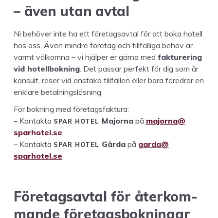
– även utan avtal
Ni behöver inte ha ett före­tagsav­tal för att boka hotell
hos oss. Även min­dre före­tag och tillfäl­li­ga behov är
varmt välkom­na – vi hjälper er gär­na med
fak­turering
vid hotell­bokn­ing
. Det pas­sar per­fekt för dig som är
kon­sult, reser vid ensta­ka tillfällen eller bara före­drar en
enklare betalningslösning.
För bokn­ing med före­tags­fak­tu­ra:
SPAR
HOTEL
– Kon­tak­ta
Major­na
på
majorna@​
sparhotel.​se
SPAR
HOTEL
– Kon­tak­ta
Går­da
på
garda@​
sparhotel.​se
Före­tagsav­tal för återkom­
mande före­tags­bokningar