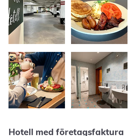
Hotell med före­tags­fak­tu­ra