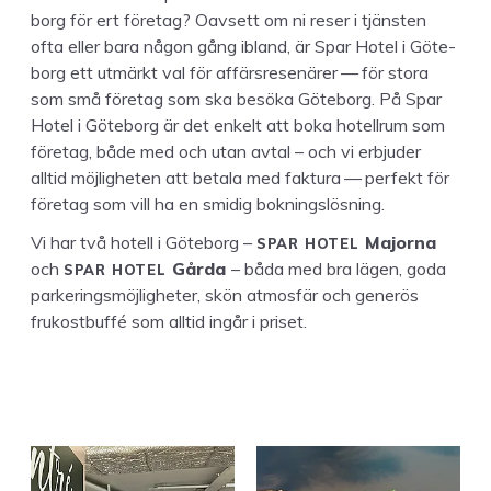
borg för ert före­tag? Oavsett om ni reser i tjän­sten
ofta eller bara någon gång ibland, är Spar Hotel i Göte­
borg ett utmärkt val för affärsre­senär­er — för sto­ra
som små före­tag som ska besö­ka Göte­borg. På Spar
Hotel i Göte­borg är det enkelt att boka hotell­rum som
före­tag, både med och utan avtal – och vi erb­jud­er
alltid möj­ligheten att beta­la med fak­tu­ra — per­fekt för
före­tag som vill ha en smidig bokningslösning.
SPAR
HOTEL
Vi har två hotell i Göte­borg –
Major­na
SPAR
HOTEL
och
Går­da
– båda med bra lägen, goda
park­er­ingsmöj­ligheter, skön atmos­fär och gen­erös
frukost­buf­fé som alltid ingår i priset.