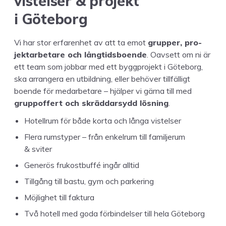
vis­telser
&
pro­jekt
i Göteborg
Vi har stor erfaren­het av att ta emot
grup­per, pro­
jek­tar­betare och långtids­boende
. Oavsett om ni är
ett team som job­bar med ett byg­g­pro­jekt i Göte­borg,
ska arrangera en utbild­ning, eller behöver tillfäl­ligt
boende för medar­betare – hjälper vi gär­na till med
grup­pof­fert och skräd­darsy­dd lös­ning
.
Hotell­rum för både kor­ta och lån­ga vistelser
Flera rum­styper – från enkel­rum till famil­jerum
&
sviter
Gen­erös frukost­buf­fé ingår alltid
Till­gång till bas­tu, gym och parkering
Möj­lighet till faktura
Två hotell med goda förbindelser till hela Göteborg