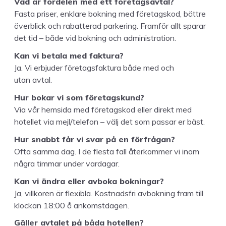
Vad är förde­len med ett företagsavtal?
Fas­ta pris­er, enklare bokn­ing med före­tagskod, bät­tre
överblick och rabat­ter­ad park­er­ing. Fram­för allt sparar
det tid – både vid bokn­ing och administration.
Kan vi beta­la med faktura?
Ja. Vi erb­jud­er före­tags­fak­tu­ra både med och
utan avtal.
Hur bokar vi som företagskund?
Via vår hem­si­da med före­tagskod eller direkt med
hotel­let via mejl/​telefon – välj det som pas­sar er bäst.
Hur snabbt får vi svar på en förfrågan?
Ofta sam­ma dag. I de fles­ta fall återkom­mer vi inom
några tim­mar under vardagar.
Kan vi ändra eller avbo­ka bokningar?
Ja, vil­lko­ren är flex­i­bla. Kost­nads­fri avbokn­ing fram till
klock­an
18
:
00
å ankomstdagen.
Gäller avtalet på båda hotellen?