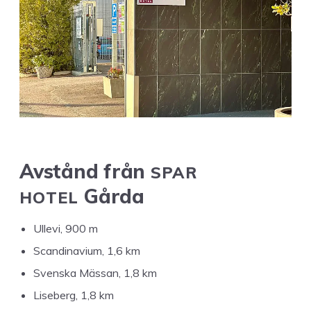
SPAR
Avstånd från
HOTEL
Gårda
Ulle­vi,
900
m
Scan­di­nav­i­um,
1
,
6
km
Sven­s­ka Mäs­san,
1
,
8
km
Lise­berg,
1
,
8
km