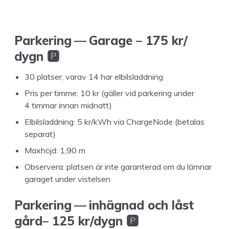
Park­er­ing — Garage –
175
kr/​
dygn 🅿️
30
platser, var­av
14
har elbilsladdning
Pris per timme:
10
kr (gäller vid park­er­ing under
4
tim­mar innan midnatt)
Elbil­sladdning:
5
kr/​kWh via ChargeN­ode (beta­las
separat)
Max­höjd:
1
,
90
m
Observera: plat­sen är inte garan­ter­ad om du läm­nar
garaget under vistelsen
Park­er­ing — inhäg­nad och låst
gård–
125
kr/​dygn 🅿️