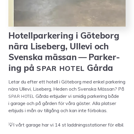
Hotell­park­er­ing i Göte­borg
nära Lise­berg, Ulle­vi och
Sven­s­ka mäs­san — Park­er­
SPAR
HOTEL
ing på
Gårda
Letar du efter ett hotell i Göte­borg med enkel park­er­ing
nära Ulle­vi, Lise­berg, Heden och Sven­s­ka Mäs­san? På
SPAR
HOTEL
Går­da erb­jud­er vi smidig park­er­ing både
i garage och på går­den för våra gäster. Alla platser
erb­juds i mån av till­gång och kan inte för­bokas.
💡I vårt garage har vi
14
st laddningssta­tion­er för elbil.