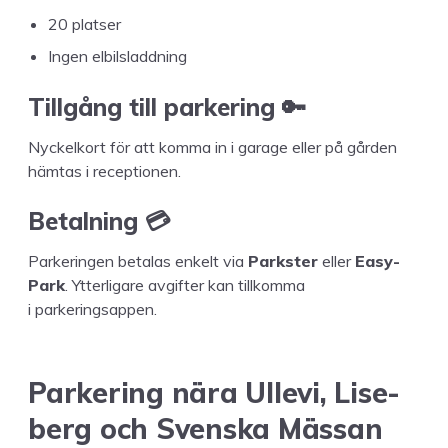
20
platser
Ingen elbil­sladdning
Till­gång till parkering 🔑
Nyck­elko­rt för att kom­ma in i garage eller på går­den
häm­tas i receptionen.
Betal­ning 💳
Park­erin­gen beta­las enkelt via
Park­ster
eller
Easy­
Park
. Ytterli­gare avgifter kan tillkom­ma
i parkeringsappen.
Park­er­ing nära Ulle­vi, Lise­
berg och Sven­s­ka Mässan