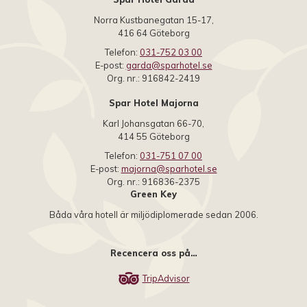
Norra Kustbanegatan 15-17,
416 64 Göteborg
Telefon:
031-752 03 00
E-post:
garda@sparhotel.se
Org. nr.: 916842-2419
Spar Hotel Majorna
Karl Johansgatan 66-70,
414 55 Göteborg
Telefon:
031-751 07 00
E-post:
majorna@sparhotel.se
Org. nr.: 916836-2375
Green Key
Båda våra hotell är miljödiplomerade sedan 2006.
Recencera oss på…
TripAdvisor