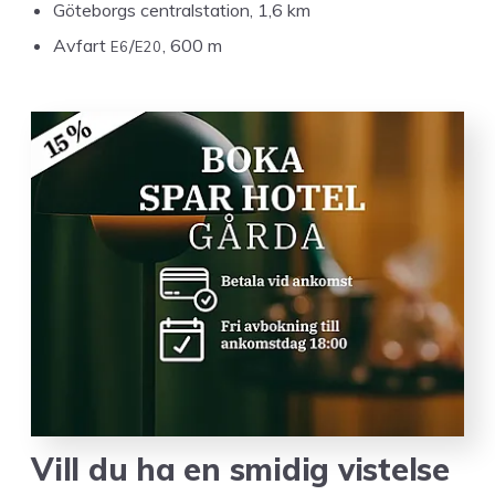
Göte­borgs cen­tral­sta­tion,
1
,
6
km
E
6
E
20
Avfart
/
,
600
m
Vill du ha en smidig vis­telse