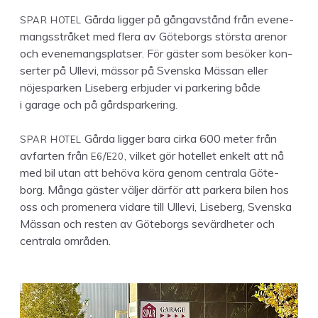
SPAR
HOTEL
Går­da lig­ger på gån­gavstånd från even­e­
mangsstråket med flera av Göte­borgs störs­ta arenor
och even­e­mangsplatser. För gäster som besök­er kon­
sert­er på Ulle­vi, mäs­sor på Sven­s­ka Mäs­san eller
nöjes­parken Lise­berg erb­jud­er vi park­er­ing både
i garage och på gårdspark­er­ing.
SPAR
HOTEL
Går­da lig­ger bara cir­ka
600
meter från
E
6
E
20
avfarten från
/
, vilket gör hotel­let enkelt att nå
med bil utan att behö­va köra genom cen­trala Göte­
borg. Mån­ga gäster väl­jer där­för att park­era bilen hos
oss och promen­era vidare till Ulle­vi, Lise­berg, Sven­s­ka
Mäs­san och resten av Göte­borgs sevärd­heter och
cen­trala områden.