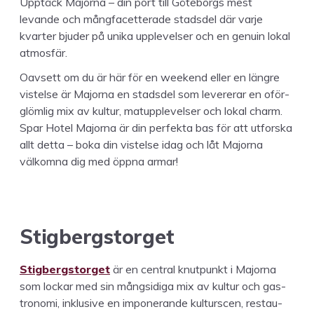
Upp­täck Major­na – din port till Göte­borgs mest
levande och mång­facetter­ade stads­del där var­je
kvarter bjud­er på uni­ka upplevelser och en gen­uin lokal
atmosfär.
Oavsett om du är här för en week­end eller en län­gre
vis­telse är Major­na en stads­del som lev­er­erar en oför­
glöm­lig mix av kul­tur, matup­plevelser och lokal charm.
Spar Hotel Major­na är din per­fek­ta bas för att utfors­ka
allt det­ta – boka din vis­telse idag och låt Major­na
välkom­na dig med öpp­na armar!
Stig­bergstor­get
Stig­bergstor­get
är en cen­tral knut­punkt i Major­na
som lockar med sin mång­sidi­ga mix av kul­tur och gas­
trono­mi, inklu­sive en imponerande kul­turscen, restau­