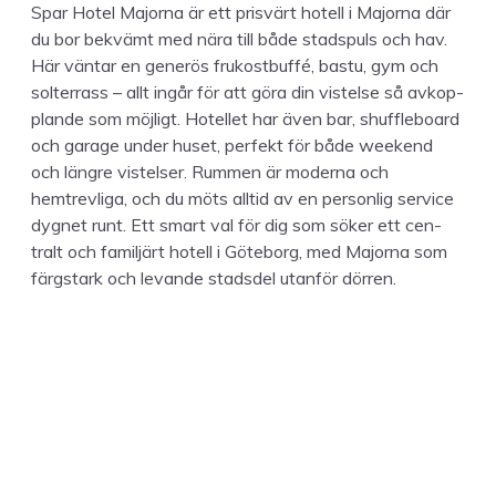
Spar Hotel Major­na är ett prisvärt hotell i Major­na där
du bor bekvämt med nära till både stad­spuls och hav.
Här vän­tar en gen­erös frukost­buf­fé, bas­tu, gym och
solter­rass – allt ingår för att göra din vis­telse så avkop­
p­lande som möjligt. Hotel­let har även bar, shuf­fle­board
och garage under huset, per­fekt för både week­end
och län­gre vis­telser. Rum­men är mod­er­na och
hemtrevli­ga, och du möts alltid av en per­son­lig ser­vice
dygnet runt. Ett smart val för dig som sök­er ett cen­
tralt och familjärt hotell i Göte­borg, med Major­na som
färgstark och levande stads­del utan­för dörren.