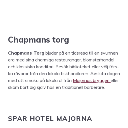
Chap­mans torg
Chap­mans Torg
bjud­er på en tid­sre­sa till en svun­nen
era med sina charmi­ga restau­ranger, blom­ster­han­del
och klas­siska kon­di­tori. Besök bib­lioteket eller välj färs­
ka råvaror från den lokala fiskhand­laren. Avs­lu­ta dagen
med att sma­ka på lokala öl från
Major­nas bryg­geri
eller
skäm bort dig själv hos en tra­di­tionell barberare.
SPAR
HOTEL
MAJORNA