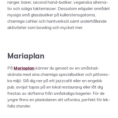
ranger, bar­er, sec­ond hand-butik­er, veg­an­s­ka alter­na­
tiv och soli­ga tak­ter­rass­er. Dessu­tom erb­jud­er området
mysi­ga små glass­bu­tik­er på kuller­stens­ga­tor­na,
charmi­ga caféer och hantverk­söl samt under­hål­lande
aktiviteter som bowl­ing och myck­et mer.
Mari­a­plan
På
Mari­a­plan
kän­ner du genast av en smås­tad­
skänsla med sina charmi­ga spe­cial­bu­tik­er och pit­tores­
ka miljö. Slå dig ner på ett jaz­zcafé eller en engel­sk
pub, avn­jut tapas på en lokal restau­rang eller låt dig
frestas av dofter­na från småskali­ga bagerier. För de
yngre finns en plaskdamm att utfors­ka, per­fekt för lek­
ful­la stunder.