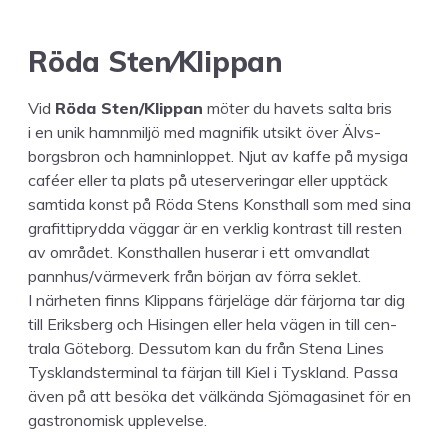
Röda Sten/​Klippan
Vid
Röda Sten/​Klippan
möter du havets salta bris
i en unik ham­n­miljö med mag­nifik utsikt över Älvs­
borgs­bron och hamnin­lop­pet. Njut av kaffe på mysi­ga
caféer eller ta plats på ute­serveringar eller upp­täck
samti­da kon­st på Röda Stens Kon­sthall som med sina
grafit­tipry­d­da väg­gar är en verk­lig kon­trast till resten
av området. Kon­sthallen huser­ar i ett omvand­lat
pannhus/​värmeverk från bör­jan av för­ra sek­let.
I närheten finns Klip­pans fär­jeläge där fär­jor­na tar dig
till Eriks­berg och Hisin­gen eller hela vägen in till cen­
trala Göte­borg. Dessu­tom kan du från Ste­na Lines
Tysk­land­ster­mi­nal ta fär­jan till Kiel i Tysk­land. Pas­sa
även på att besö­ka det välkän­da Sjö­ma­gasinet för en
gas­tronomisk upplevelse.